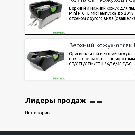
Верхний и нижний кожух для пыл
Mini и CTL Midi выпуска до 201
отсеком другого вида (с защелк
Верхний кожух-отсек 
E/AC
Оригинальный верхний кожух-отс
нового образца с поворотным
CT/CTL/CTM/CTH 26/36/48 E/AC.
Лидеры продаж
Нет товаров.