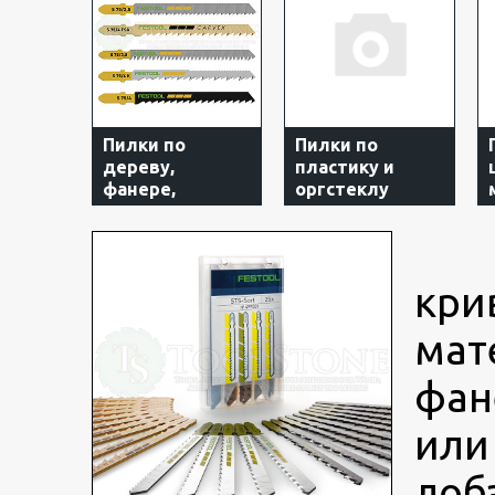
Пилки по
Пилки по
дереву,
пластику и
фанере,
оргстеклу
искусственному
камню
Вс
кри
мат
фан
или
лоб