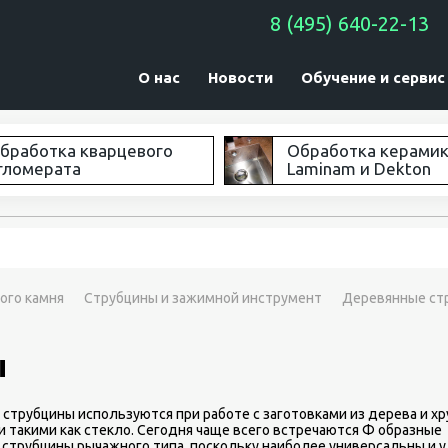
8 (495) 640-22-13
О нас
Новости
Обучение и сервис
бработка кварцевого
Обработка керами
гломерата
Laminam и Dekton
ого камня
Струбцины и зажимной инструмент
Деревянные ст
ы
струбцины используются при работе с заготовками из дерева и х
 такими как стекло. Сегодня чаще всего встречаются Ф образные
струбцины рычажного типа, поскольку наиболее универсальны и 