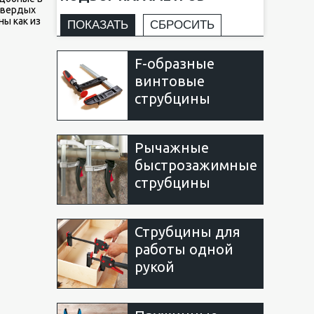
твердых
ы как из
F-образные
винтовые
струбцины
Рычажные
быстрозажимные
струбцины
Струбцины для
работы одной
рукой