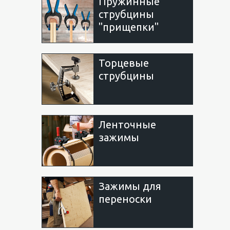
Пружинные
струбцины
"прищепки"
Торцевые
струбцины
Ленточные
зажимы
Зажимы для
переноски