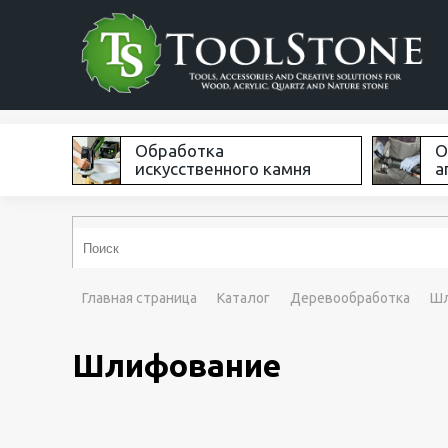
Обработка
О
искусственного камня
а
Главная страница
Каталог
Деревообработка
Шл
Шлифование