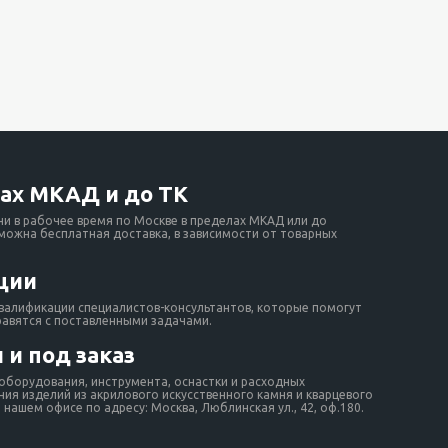
ах МКАД и до ТК
ни в рабочее время по Москве в пределах МКАД или до
зможна бесплатная доставка, в зависимости от товарных
ции
валификации специалистов-консультантов, которые помогут
равятся с поставленными задачами.
 и под заказ
борудования, инструмента, оснастки и расходных
ия изделий из акрилового искусственного камня и кварцевого
нашем офисе по адресу: Москва, Люблинская ул., 42, оф.180.