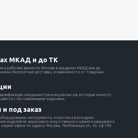
ах МКАД и до ТК
ни в рабочее время по Москве в пределах МКАД или до
зможна бесплатная доставка, в зависимости от товарных
ции
валификации специалистов-консультантов, которые помогут
равятся с поставленными задачами.
 и под заказ
борудования, инструмента, оснастки и расходных
ия изделий из акрилового искусственного камня и кварцевого
нашем офисе по адресу: Москва, Люблинская ул., 42, оф.180.