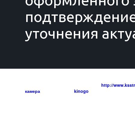
оформленного з
подтверждение
уточнения акту
Аренда автокрана 25 тонн на сайте
http://www.ksst
камера
это | Смотреть
kinogo
la.