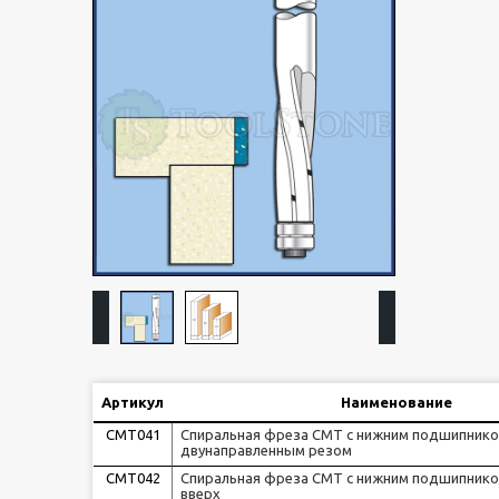
Артикул
Наименование
CMT041
Спиральная фреза CMT с нижним подшипнико
двунаправленным резом
CMT042
Спиральная фреза CMT с нижним подшипнико
вверх