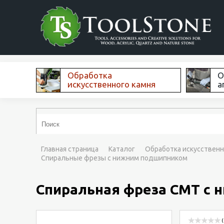
Обработка
О
искусственного камня
а
Главная страница
Каталог
Обработка искусственн
Спиральные фрезы с нижним подшипником
Спиральная фреза CMT с 
(