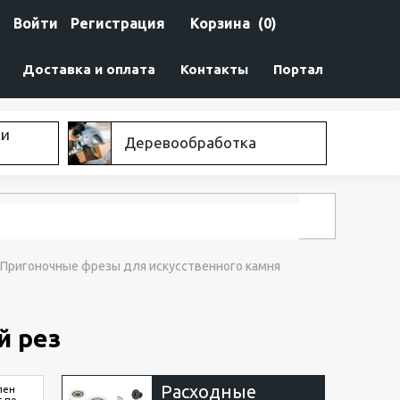
Войти
Регистрация
Корзина
(0)
Доставка и оплата
Контакты
Портал
ки
Деревообработка
Пригоночные фрезы для искусственного камня
й рез
Расходные
пен
с по