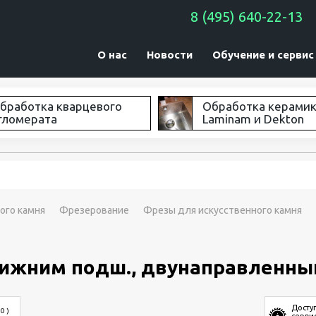
8 (495) 640-22-13
О нас
Новости
Обучение и сервис
бработка кварцевого
Обработка керами
гломерата
Laminam и Dekton
ого камня
Фрезерование
Фрезы для искусственного камня
нижним подш., двунаправленны
Досту
 0 )
серви