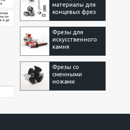
материалы для
ке
концевых фрез
атная
вка по
е и до
Фрезы для
искусственного
камня
Фрезы со
сменными
ножами