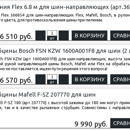
ия Flex 6.8 м для шин-направляющих (арт.36
lex 366854 для шин-направляющих Flex, Mafell, Bosch, в рулоне
ого цвета, для противоскольжения шины при пилении.
6 510 руб.
В КОРЗИНУ
СРАВ
шт
цины Bosch FSN KZW 1600A001F8 для шин (2 
h FSN KZW (арт 1600A001F8) для шин-направляющих, высота за
й рукой направляющей шины Bosch, Mafell или Flex на обрабат
но не поставляется, ищем пути решения этого вопроса!
6 570 руб.
В КОРЗИНУ
СРАВ
шт
цины Mafell F-SZ 207770 для шин
l F-SZ 180 (арт 207770) с высотой зажима до 180 мм могут прим
, так и в качестве рычажных струбцин. Совместимы с направ
9 990 руб.
СРАВ