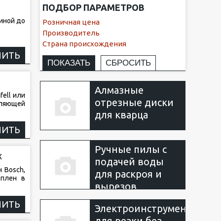
ПОДБОР ПАРАМЕТРОВ
линой до
Розничная цена
Производитель
Страна происхождения
НИТЬ
Алмазные
ell или
отрезные диски
вляющей
для кварца
НИТЬ
Ручные пилы с
х
подачей воды
 Bosch,
для раскроя и
еплен в
вырезов
НИТЬ
Электроинструмент
для резки без