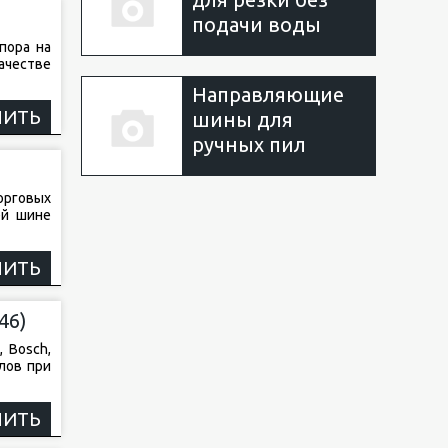
подачи воды
пора на
ачестве
Направляющие
НИТЬ
шины для
ручных пил
орговых
ей шине
НИТЬ
46)
 Bosch,
лов при
НИТЬ