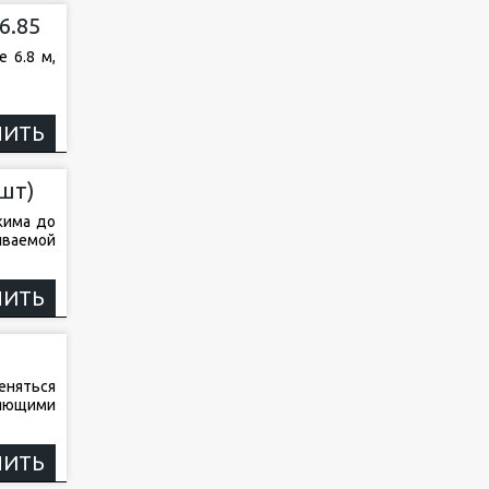
6.85
 6.8 м,
НИТЬ
шт)
жима до
ываемой
НИТЬ
еняться
ляющими
НИТЬ