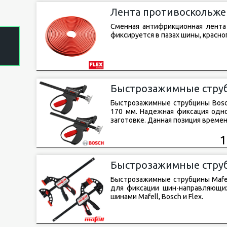
Лента противоскольжен
4)
Сменная антифрикционная лента F
фиксируется в пазах шины, красн
Быстрозажимные струб
Быстрозажимные струбцины Bosc
170 мм. Надежная фиксация одно
заготовке. Данная позиция времен
1
Быстрозажимные струб
Быстрозажимные струбцины Mafel
для фиксации шин-направляющих
шинами Mafell, Bosch и Flex.