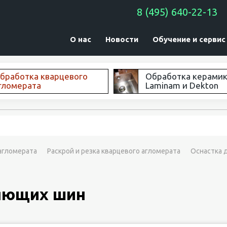
8 (495) 640-22-13
О нас
Новости
Обучение и сервис
бработка кварцевого
Обработка керами
гломерата
Laminam и Dekton
агломерата
Раскрой и резка кварцевого агломерата
Оснастка 
яющих шин