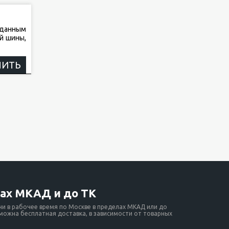
аданным
й шины,
НИТЬ
ах МКАД и до ТК
ни в рабочее время по Москве в пределах МКАД или до
зможна бесплатная доставка, в зависимости от товарных