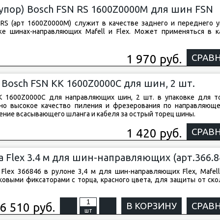
упор) Bosch FSN RS 1600Z0000M для шин FSN
RS (арт 1600Z0000M) служит в качестве заднего и переднего у
е шинах-направляющих Mafell и Flex. Может применяться в к
1 970 руб.
СРАВ
Bosch FSN KK 1600Z0000C для шин, 2 шт.
K 1600Z0000C для направляющих шин, 2 шт. в упаковке для т
но высокое качество пиления и фрезерования по направляющ
ние всасывающего шланга и кабеля за острый торец шины.
1 420 руб.
СРАВ
 Flex 3.4 м для шин-направляющих (арт.366.8
Flex 366846 в рулоне 3,4 м для шин-направляющих Flex, Mafell,
ковыми фиксаторами с торца, красного цвета, для защиты от ско
6 510 руб.
В КОРЗИНУ
СРАВ
шт