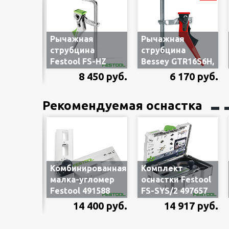
е
Рычажная
Рычажная
ны
струбцина
струбцина
Z 120,
Festool FS-HZ
Bessey GTR16S6H,
0, для
160, арт 491594,
для шин-
150 руб.
8 450 руб.
6 170 руб.
для шин-
направляющих,
яющих,
направляющих,
160 мм, 1 шт.
Рекомендуемая оснастка
комплект
160 мм, 1 шт.
тельный
Комбинированная
Комплект
Festool
малка-угломер
оснастки Festool
ля
Festool 491588
FS-SYS/2 497657
ия двух
для шин-
для шин-
535 руб.
14 400 руб.
14 917 руб.
направляющих
направляющих
яющих,
FS/2, FS-KS, 1 шт.
FS/2, в