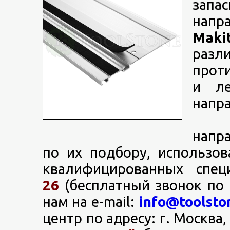
зап
напр
Mak
раз
прот
и ле
напр
Купи
напр
по их подбору, использо
квалифицированных спец
26
(бесплатный звонок по
нам на e-mail:
info@toolsto
центр по адресу: г. Москва,