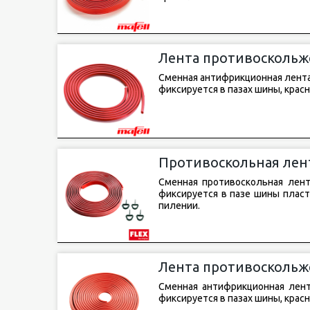
Лента противоскольже
76)
Сменная антифрикционная лента M
фиксируется в пазах шины, крас
Противоскольная лент
Сменная противоскольная лента
фиксируется в пазе шины пласт
пилении.
Лента противоскольже
4)
Сменная антифрикционная лента
фиксируется в пазах шины, крас