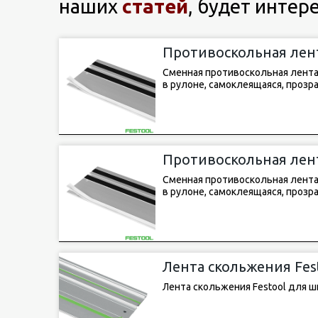
наших
статей
, будет интер
Противоскольная лента
Сменная противоскольная лента 
в рулоне, самоклеящаяся, прозра
Противоскольная лента
Сменная противоскольная лента 
в рулоне, самоклеящаяся, прозра
Лента скольжения Fes
1)
Лента скольжения Festool для ш