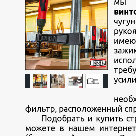
мы 
винт
чугу
руко
имею
зажи
испо
треб
усили
В по
необ
фильтр, расположенный спр
Подобрать и купить стру
можете в нашем интернет-