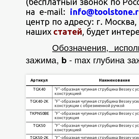
(бесплатный звонок по Рос
на e-mail:
info@toolstone.
центр по адресу: г. Москва,
наших
статей
, будет интер
Обозначения, испо
зажима,
- max глубина з
b
Артикул
Наименование
TGK40
"F"-образная чугунная струбцина Bessey c у
конструкцией
TGK40-2K
"F"-образная чугунная струбцина Bessey ус
конструкции с обрезиненной ручкой
TKPN50BE
"F"-образная чугунная струбцина Bessey с у
конструкция
TGK50
"F"-образная чугунная струбцина Bessey c у
конструкцией
TGK50-2K
"F"-образная чугунная струбцина Bessey ус