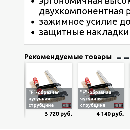
эргономичная высо
двухкомпонентная р
зажимное усилие до
защитные накладки 
Рекомендуемые товары
ая
"F"-образная
"F"-образная
чугунная
чугунная
а
струбцина
струбцина
PN10BE
Bessey
Bessey
316 руб.
3 720 руб.
4 140 руб.
 с
TPN40S10BE
TPN40S12BE
ной
400х100 мм с
400х120 мм с