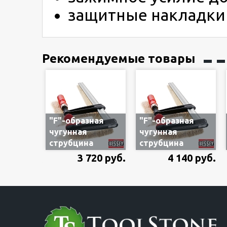
защитные накладки 
Рекомендуемые товары
"F"-образная
"F"-образная
чугунная
чугунная
струбцина
струбцина
Bessey
Bessey
3 720 руб.
4 140 руб.
TPN40S10BE
TPN40S12BE
400х100 мм с
400х120 мм с
деревянной
деревянной
ручкой
ручкой