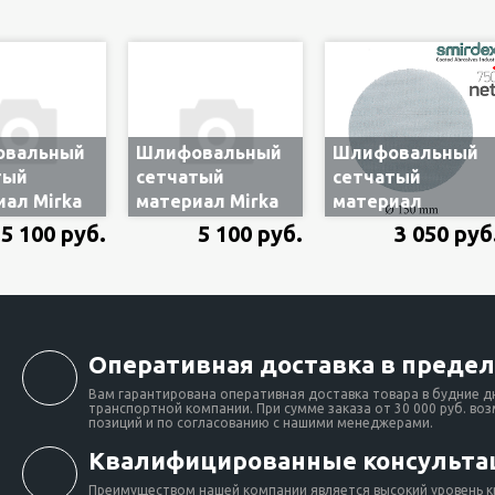
вальный
Шлифовальный
Шлифовальный
тый
сетчатый
сетчатый
иал Mirka
материал Mirka
материал
t 150мм
Abranet Ace
Smirdex Net
5 100 руб.
5 100 руб.
3 050 руб
150мм P320
150мм P320
424105032)
(арт.AC24105032)
(арт.750410320)
Оперативная доставка в предел
Вам гарантирована оперативная доставка товара в будние д
транспортной компании. При сумме заказа от 30 000 руб. во
позиций и по согласованию с нашими менеджерами.
Квалифицированные консульта
Преимуществом нашей компании является высокий уровень к