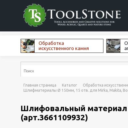
Обработка
О
искусственного камня
а
Главная страница
Каталог
Обработка искусственн
Шлифматериалы Ø 150мм, 15 отв. для Mirka, Makita, Bos
Шлифовальный материал Mir
(арт.3661109932)