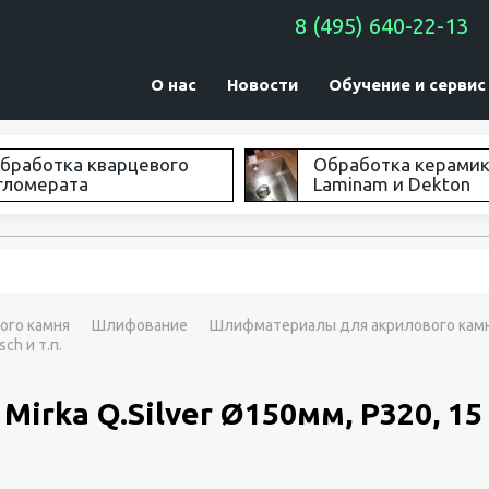
8 (495) 640-22-13
О нас
Новости
Обучение и сервис
бработка кварцевого
Обработка керами
гломерата
Laminam и Dekton
ого камня
Шлифование
Шлифматериалы для акрилового кам
ch и т.п.
ka Q.Silver Ø150мм, P320, 15 о