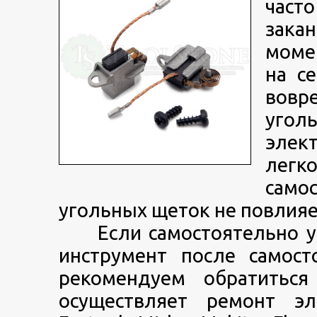
част
зака
момен
на с
вовр
угол
элек
легк
само
угольных щеток не повлияе
Если самостоятельно уст
инструмент после самост
рекомендуем обратитьс
осуществляет ремонт эл