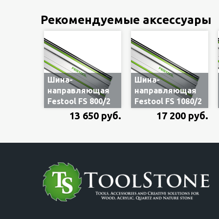
систейнере
систейнере
Рекомендуемые аксессуары
Шина-
Шина-
направляющая
направляющая
Festool FS 800/2
Festool FS 1080/2
491499, длина
491504, длина
13 650 руб.
17 200 руб.
800 мм
1080 мм