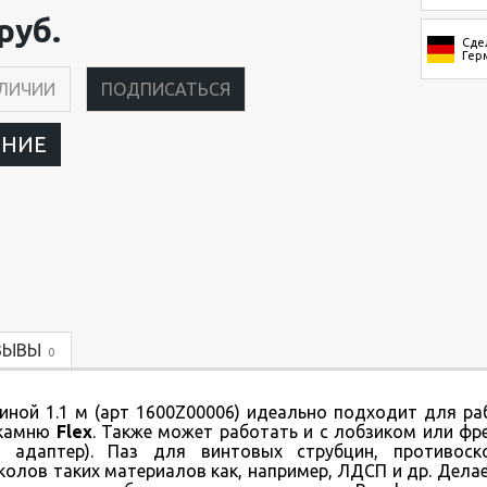
руб.
Сде
Гер
АЛИЧИИ
ПОДПИСАТЬСЯ
ЕНИЕ
ЗЫВЫ
0
иной 1.1 м (арт 1600Z00006) идеально подходит для ра
 камню
Flex
. Также может работать и с лобзиком или фр
й адаптер). Паз для винтовых струбцин, противоск
сколов таких материалов как, например, ЛДСП и др. Дела