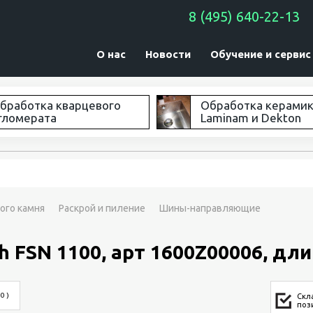
8 (495) 640-22-13
О нас
Новости
Обучение и сервис
бработка кварцевого
Обработка керами
гломерата
Laminam и Dekton
ого камня
Раскрой и пиление
Шины-направляющие
FSN 1100, арт 1600Z00006, длин
 0 )
Скл
поз