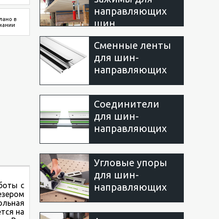
направляющих
лано в
шин
мании
Сменные ленты
для шин-
направляющих
Соединители
для шин-
направляющих
Угловые упоры
для шин-
боты с
направляющих
езером
ольная
ется на