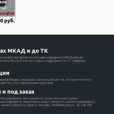
ель
ор)
00 руб.
ющих
ах МКАД и до ТК
ни в рабочее время по Москве в пределах МКАД или до
зможна бесплатная доставка, в зависимости от товарных
ции
валификации специалистов-консультантов, которые помогут
равятся с поставленными задачами.
 и под заказ
борудования, инструмента, оснастки и расходных
ия изделий из акрилового искусственного камня и кварцевого
нашем офисе по адресу: Москва, Люблинская ул., 42, оф.180.