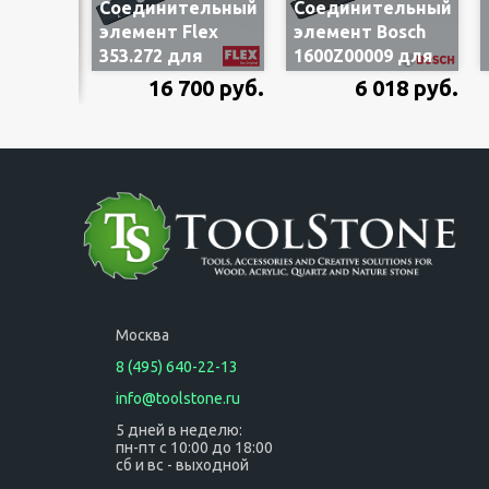
ельный
Соединительный
Соединительный
afell
элемент Flex
элемент Bosch
я
353.272 для
1600Z00009 для
я двух
соединения двух
соединения двух
90 руб.
16 700 руб.
6 018 руб.
шин-
шин-
щих, 1
направляющих,
направляющих,
GRS-V, 1 шт.
FSN VEL
Москва
8 (495) 640-22-13
info@toolstone.ru
5 дней в неделю:
пн-пт с 10:00 до 18:00
сб и вс - выходной