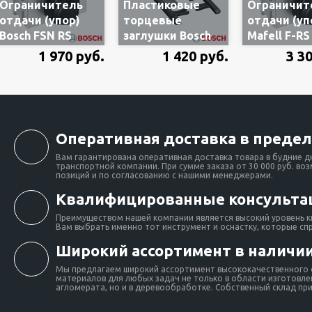
Ограничитель
Пластиковые
Ограничит
отдачи (упор)
торцевые
отдачи (уп
Bosch FSN RS
заглушки Bosch
Mafell F-RS
1600Z0000M для
FSN KK
202867 для
1 970 руб.
1 420 руб.
3 3
направляющих
1600Z0000C для
направля
шин, шт.
направляющих
шин, шт.
шин, 2 шт.
Оперативная доставка в предел
Вам гарантирована оперативная доставка товара в будние д
транспортной компании. При сумме заказа от 30 000 руб. во
позиций и по согласованию с нашими менеджерами.
Квалифицированные консульта
Преимуществом нашей компании является высокий уровень к
Вам выбрать именно тот инструмент и оснастку, которые сп
Широкий ассортимент в наличии
Мы предлагаем широкий ассортимент высококачественного о
материалов для любых задач не только в области изготовлен
агломерата, но и в деревообработке. Собственный склад при 