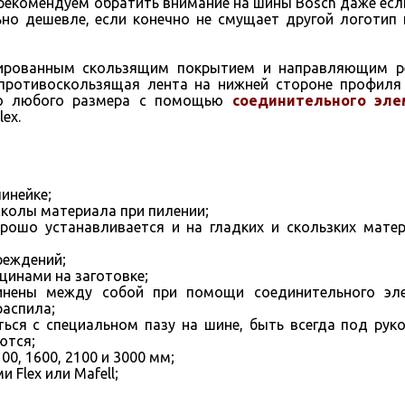
у рекомендуем обратить внимание на шины Bosch даже есл
ельно дешевле, если конечно не смущает другой логотип 
ванным скользящим покрытием и направляющим ре
противоскользящая лента на нижней стороне профиля
до любого размера с помощью
соединительного эле
ex.
инейке;
колы материала при пилении;
рошо устанавливается и на гладких и скользких матер
реждений;
цинами на заготовке;
инены между собой при помощи соединительного эл
распила;
ся с специальном пазу на шине, быть всегда под руко
ются;
0, 1600, 2100 и 3000 мм;
Flex или Mafell;