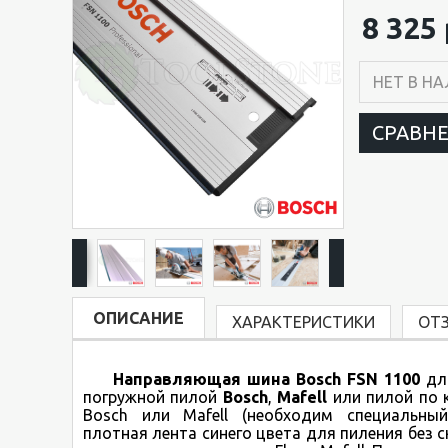
8 325 
НЕТ В Н
СРАВН
ОПИСАНИЕ
ХАРАКТЕРИСТИКИ
ОТ
Направляющая шина Bosch FSN 1100
дл
погружной пилой
Bosch
,
Mafell
или пилой по
Bosch или Mafell (необходим специальны
плотная лента синего цвета для пиления без 