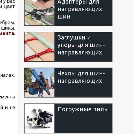
Адаптеры для
и у Вас
и цвет
направляющих
шин
бром.
 шины.
мента
.
Заглушки и
упоры для шин-
направляющих
Чехлы для шин-
иалах,
направляющих
емента
й и не
Погружные пилы