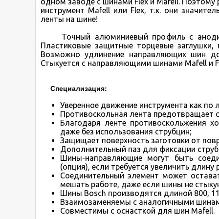
одном заводе с шинами Flex и Mafell. Поэтом
инструмент Mafell или Flex, т.к. они значит
ленты на шине!
Точный алюминиевый профиль с анодиро
Пластиковые защитные торцевые заглушки, 
Возможно удлинение направляющих шин 
Стыкуется с направляющими шинами Mafell и Fl
Специализация:
Уверенное движение инструмента как по л
Противоскольная лента предотвращает с
Благодаря ленте противоскольжения хо
даже без использования струбцин;
Защищает поверхность заготовки от пов
Дополнительный паз для фиксации струб
Шины-направляющие могут быть соед
(опция), если требуется увеличить длину 
Соединительный элемент может оставать
мешать работе, даже если шины не стыку
Шины Bosch производятся длиной 800, 110
Взаимозаменяемы с аналогичными шинами 
Совместимы с оснасткой для шин Mafell.