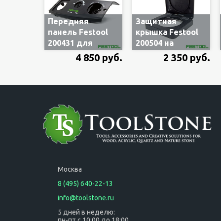
Передняя
Защитная
панель Festool
крышка Festool
200431 для
200504 на
пылесосов CTL
розетку для
4 850 руб.
2 350 руб.
Mini выпуска до
пылесосов CTL
2019 года
Mini и Midi
Москва
8 (495) 640-22-13
info@toolstone.ru
5 дней в неделю:
пн-пт с 10:00 до 18:00