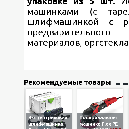
упаковке из 5 шт
. И
машинками (с та
шлифмашинкой с 
предварительного
материалов, оргстекл
Рекомендуемые товары
иковая
Эксцентриковая
Полировальная
инка
шлифмашинка
машинка Flex PE