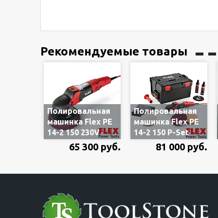
Рекомендуемые товары
Полировальная
Полировальная
машинка Flex PE
машинка Flex PE
14-2 150 230V
14-2 150 P-Set
POLISHFLEX
POLISHFLEX
65 300 руб.
81 000 руб.
373680,
376175, 600-2100
регулировка
об/мин, высокий
оборотов,
крутящий
высокий
момент, в
крутящий
чемодане L-
момент, 1.4 кВт,
Boxx, комплект
в картоне
оснастки