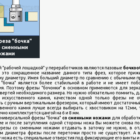
реза "бочка"
о сменными
ожами
"рабочей лошадкой" у переработчиков являются пазовые
бочкоо
- это сокращенное название данного типа фрез, которое при
му диаметру. Имея больший диаметр по сравнению с обычными п
 "бочка" является более стабильной в работе и не имеет побо
я. Поэтому фрезы "бочонки" в основном применяются для зерк
вертей необходимого размера. Но нужно обязательно помнить, д
 искусственного камня, качеством одной только фрезы не 
ь с ручным вертикальным фрезером, который имеют достаточный
твенного камня лучше всегда выбирать с хвостовиком на 12мм,
чно комплектуется цангой на 6 и 8 мм.
иверсальной фрезы "бочка"
со сменными ножами
для обработк
ие и после затупления одной стороны ножа Вы можете снова по
Фрезы со сменными ножами отдавать в заточку не нужно, в о
м диаметра фрезы после переточки просто не существует. А 
. у ножа есть специальные отверстия под фиксирующие его винты и 