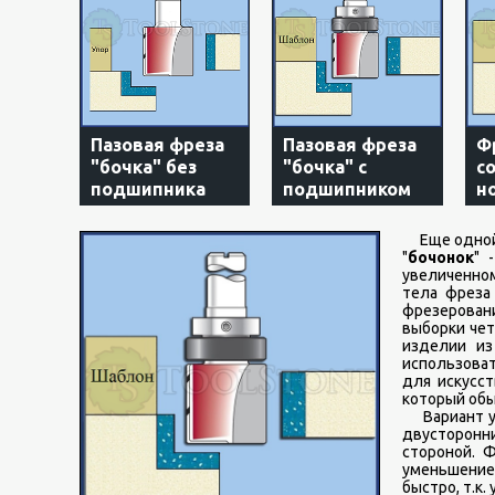
Пазовая фреза
Пазовая фреза
Ф
"бочка" без
"бочка" с
с
подшипника
подшипником
н
Еще одной 
"
бочонок
" 
увеличенно
тела фреза
фрезеровани
выборки чет
изделии из
использоват
для искусс
который обы
Вариант ун
двусторонн
стороной. 
уменьшение
быстро, т.к