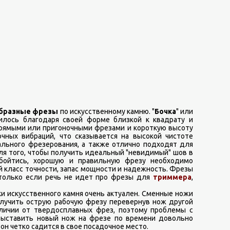
бразные фрезы
по искусственному камню. "
Бочка
" или
жилось благодаря своей форме близкой к квадрату и
рямыми или пригоночными фрезами и короткую высоту
чных вибраций, что сказывается на высокой чистоте
ального фрезерования, а также отлично подходят для
ля того, чтобы получить идеальный "невидимый" шов в
обойтись, хорошую и правильную фрезу необходимо
 класс точности, запас мощности и надежность. Фрезы
 только если речь не идет про фрезы для
триммера
,
и искусственного камня очень актуален. Сменные ножи
лучить острую рабочую фрезу перевернув нож другой
тличии от твердосплавных фрез, поэтому проблемы с
выставить новый нож на фрезе по времени довольно
он четко садится в свое посадочное место.