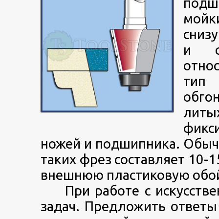
подш
мойк
снизу
и с
отно
тип 
обго
лит
фикс
ножей и подшипника. Обыч
таких фрез составляет 10-
внешнюю пластиковую обо
При работе с искусствен
задач. Предложить ответы