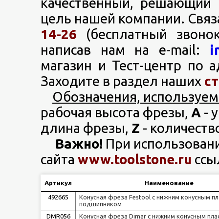
качественный, решающий 
цель нашей компании. Связа
14-26
(бесплатный звоно
написав нам на e-mail:
i
магазин и Тест-центр по а
Заходите в раздел наших
с
Обозначения, используем
рабочая высота фрезы,
A
- 
длина фрезы,
Z
- количеств
Важно!
При использован
сайта
www.toolstone.ru
ссы
Артикул
Наименование
492665
Конусная фреза Festool с нижним конусным п
подшипником
DMR056
Конусная фреза Dimar с нижним конусным пл