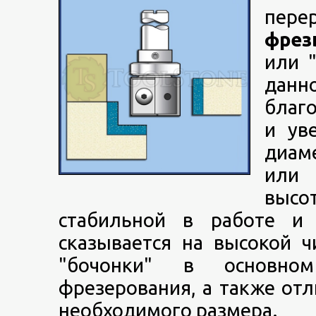
пере
фрез
или 
данн
благ
и ув
диам
или 
высо
стабильной в работе и
сказывается на высокой 
"бочонки" в основно
фрезерования, а также от
необходимого размера.