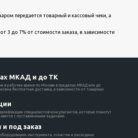
варом передается товарный и кассовый чеки, а
 от 3 до 7% от стоимости заказа, в зависимости
ах МКАД и до ТК
ни в рабочее время по Москве в пределах МКАД или до
зможна бесплатная доставка, в зависимости от товарных
ции
валификации специалистов-консультантов, которые помогут
равятся с поставленными задачами.
 и под заказ
борудования, инструмента, оснастки и расходных