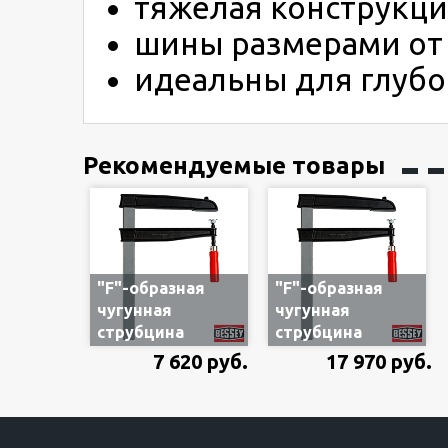
тяжелая конструкц
шины размерами от
идеальны для глубо
Рекомендуемые товары
"F"-образная
"F"-образная
чугунная
чугунная
струбцина
струбцина
Bessey TGN30T20
Bessey TGN40T40
7 620 руб.
17 970 руб.
для глубокого
для глубокого
зажима, 300х200
зажима, 400х400
мм, с
мм, с
деревянной
деревянной