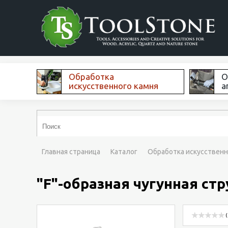
Обработка
О
искусственного камня
а
Главная страница
Каталог
Обработка искусственн
"F"-образная чугунная ст
(