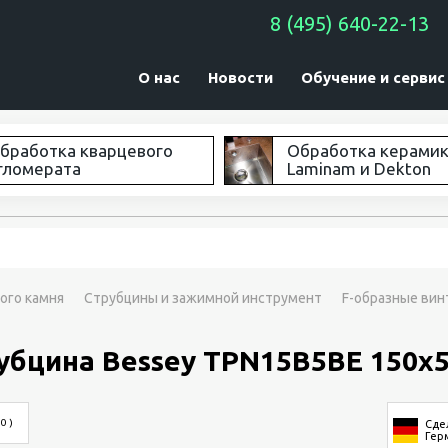
8 (495) 640-22-13
О нас
Новости
Обучение и сервис
бработка кварцевого
Обработка керами
гломерата
Laminam и Dekton
ого камня
Струбцины и зажимной инструмент
F-образные ви
рубцина Bessey TPN15B5BE 150х
 0 )
Сде
Гер