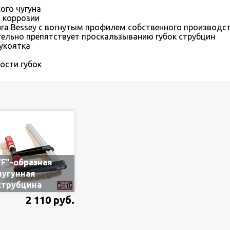
ого чугуна
 коррозии
а Bessey с вогнутым профилем собственного производс
ельно препятствует проскальзыванию губок струбцин
укоятка
ости губок
"F"-образная
чугунная
струбцина
Bessey TPN16BE
2 110 руб.
160х80 мм с
деревянной
ручкой