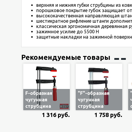
верхняя и нижняя губки струбцины из ковк
порошковое покрытие губок защищает от
высококачественная направляющая штанг
шестикратное рифление штанги дополнит
классическая эргономичная деревянная р
зажимное усилие до 5500 Н
защитные накладки на зажимной поверхн
Рекомендуемые товары
F-образная
"F"-образная
чугунная
чугунная
струбцина
струбцина
Bessey TPN10BE
Bessey TPN12BE
1 316 руб.
1 758 руб.
100х50 мм с
120х60 мм с
деревянной
деревянной
ручкой
ручкой