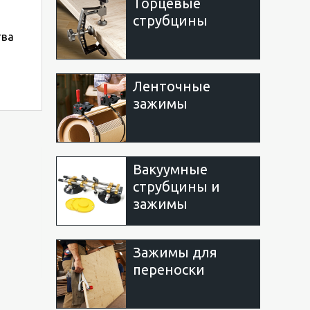
Торцевые
струбцины
тва
Ленточные
зажимы
Вакуумные
струбцины и
зажимы
Зажимы для
переноски