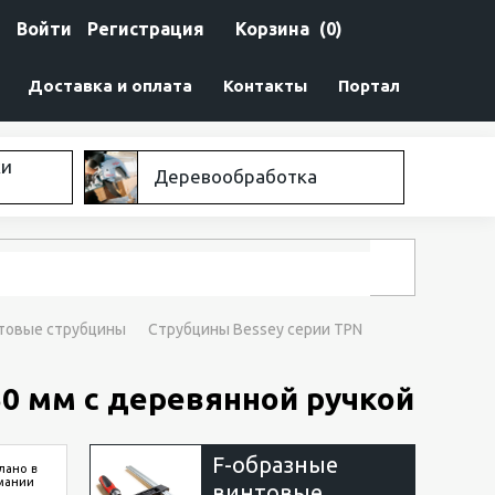
Войти
Регистрация
Корзина
(0)
Доставка и оплата
Контакты
Портал
ки
Деревообработка
нтовые струбцины
Струбцины Bessey серии TPN
50 мм с деревянной ручкой
F-образные
лано в
мании
винтовые