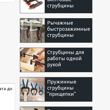
струбцины
Рычажные
быстрозажимные
струбцины
Струбцины для
работы одной
рукой
Пружинные
струбцины
ата до
"прищепки"