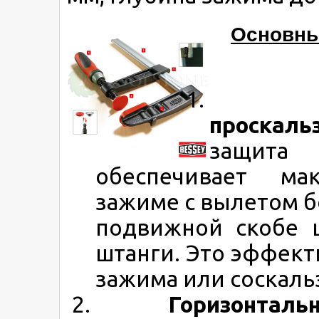
Основны
Встр
проскал
защита 
обеспечивает ма
зажиме с вылетом б
подвижной скобе 
штанги. Это эффек
зажима или соскаль
Горизонтальные 