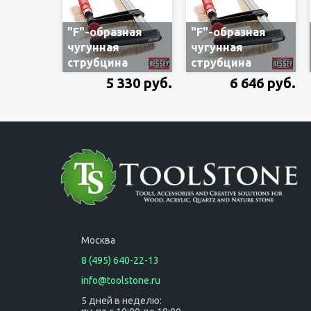
"F"-образная
"F"-образная
чугунная
чугунная
струбцина
струбцина
Bessey
Bessey
5 330 руб.
6 646 руб.
TPN80S12BE
TPN80S14BE
800х120 мм с
800х140 мм с
деревянной
деревянной
ручкой
ручкой
Москва
8 (495) 640-22-13
info@toolstone.ru
5 дней в неделю: