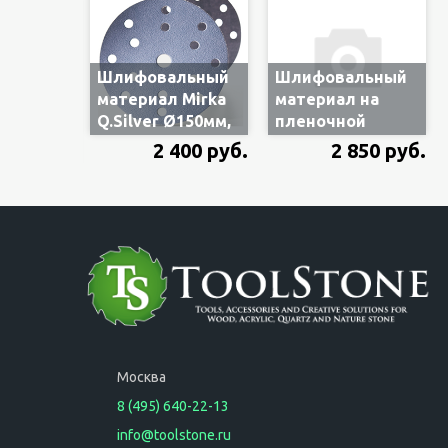
Шлифовальный
Шлифовальный
материал Mirka
материал на
Q.Silver Ø150мм,
пленочной
P1200, 15 отв., 50
основе Mirka
2 400 руб.
2 850 руб.
шт.
Microstar 150мм
(арт.3661105093)
P1200 без
отверстий
(арт.FM62205093)
Москва
8 (495) 640-22-13
info@toolstone.ru