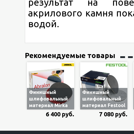
результат на пове
акрилового камня пок
водой.
Рекомендуемые товары
Финишный
Финишный
шлифовальный
шлифовальный
материал Mirka
материал Festool
Abralon 150мм
Platin II 492369
6 400 руб.
7 080 руб.
P600 без
STF-D150/0-S500-
отверстий, 20шт.
PLF/15, 150 мм,
(арт.8A24102061)
P500, без