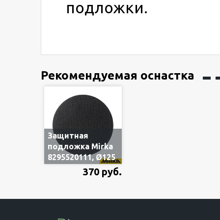
подложки.
Рекомендуемая оснастка
Защитная
подложка Mirka
8295520111, Ø125
мм, на липучке,
370 руб.
толщина 3 мм,
без отв., 1 шт.