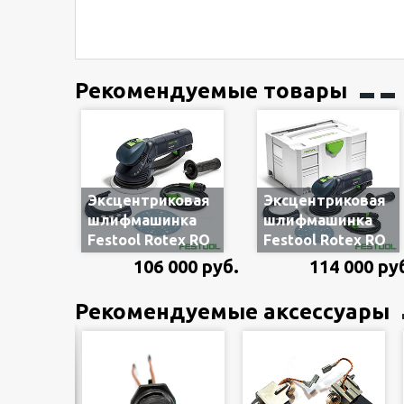
Рекомендуемые товары
Эксцентриковая
Эксцентриковая
шлифмашинка
шлифмашинка
Festool Rotex RO
Festool Rotex RO
150 FEQ 575066
150 FEQ-Plus
106 000 руб.
114 000 ру
«3-в-1» с
576017 «3-в-1», с
редуктором,
редуктором, в
Рекомендуемые аксессуары
комплектация в
систейнере
картонной
коробке