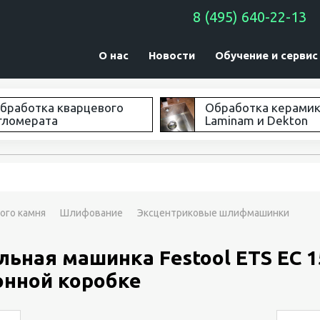
8 (495) 640-22-13
О нас
Новости
Обучение и сервис
бработка кварцевого
Обработка керами
гломерата
Laminam и Dekton
ого камня
Шлифование
Эксцентриковые шлифмашинки
ная машинка Festool ETS EC 1
тонной коробке