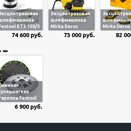
Эксцентриковая
Эксцентриковая
Эксцентри
шлифмашинка
шлифмашинка
шлифмаши
Festool ETS 150/5
Mirka Deros
Mirka Deros
EQ-Plus 576080,
650CV
5650CV
74 600 руб.
73 000 руб.
82 00
подошва Ø150
MID6502022, Ø
MID5650202
мм, ход 5 мм,
150мм, 5 мм ход
комплект в
комплект в
эксцентрика
систейнере 
систейнере
мя тарелка
Ø125 и 150 
ход эксцен
5 мм
Сменная
супермягкая
тарелка Festool
202459 Ø150 мм,
6 900 руб.
под 48 отв. Multi-
Jetstream 2, с
резьбой M8 ST-
STF D150/MJ2-