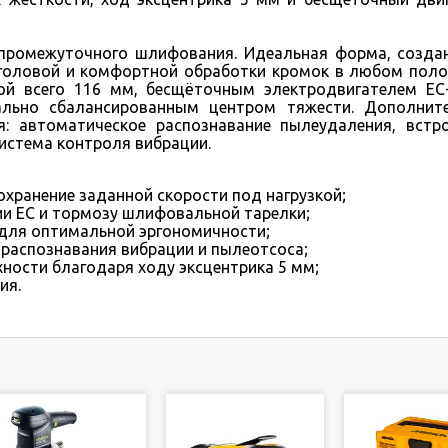
омежуточного шлифования. Идеальная форма, созда
головой и комфортной обработки кромок в любом поло
ой всего 116 мм, бесщёточным электродвигателем EC
ально сбалансированным центром тяжести. Дополнит
: автоматическое распознавание пылеудаления, встр
истема контроля вибрации.
охранение заданной скорости под нагрузкой;
ии EC и тормозу шлифовальной тарелки;
г для оптимальной эргономичности;
распознавания вибрации и пылеотсоса;
ности благодаря ходу эксцентрика 5 мм;
ия.