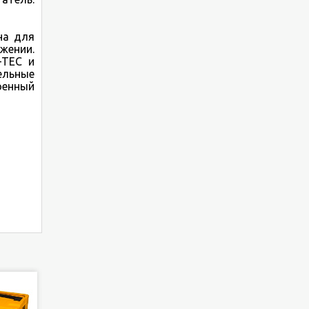
на для
жении.
-TEC и
ельные
оенный