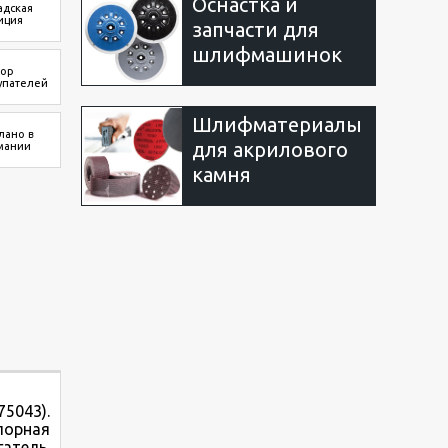
Оснастка и
адская
иция
запчасти для
шлифмашинок
ор
упателей
Шлифматериалы
лано в
для акрилового
мании
камня
5043).
порная
атель.