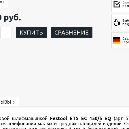
 0 )
Скл
поз
0 руб.
Выб
пок
КУПИТЬ
СРАВНЕНИЕ
Сде
Гер
ЗЫВЫ
0
овой шлифмашинкой
Festool ETS EC 150/5 EQ
(арт 57
ом шлифовании малых и средних площадей изделий. О
х жесткости, ход эксцентрика 5 мм и бесщеточный двиг