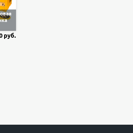
ковая
нка
0 руб.
CA,
с 2-
ми
мм,
трика