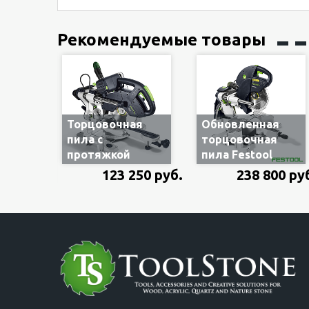
Рекомендуемые товары
Торцовочная
Обновленная
пила с
торцовочная
протяжкой
пила Festool
Festool Kapex KS
Kapex KS 120 REB
123 250 руб.
238 800 ру
60 E 561683
575302 с
протяжкой, 1.6
кВт, диск 260х30
мм