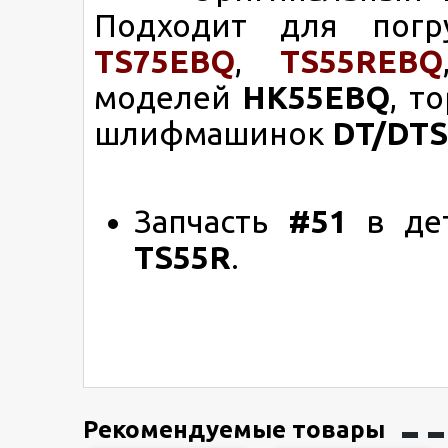
Подходит для пог
TS75EBQ
,
TS55REBQ
моделей
HK55EBQ
, т
шлифмашинок
DT/DTS
Запчасть
#51
в дет
TS55R
.
Рекомендуемые товары