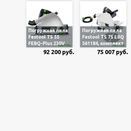
Погружная пила
Погружная пила
Festool TS 55
Festool TS 75 EBQ
FEBQ-Plus 230V
561184, комплект
561551/576703 в
без шины-
92 200 руб.
75 007 руб.
систейнере T-
направляющей,
Loc, без шины
в картоне