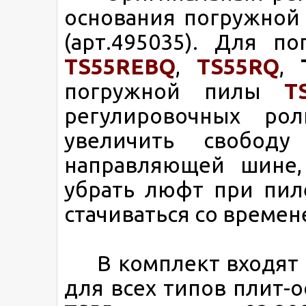
основания погружной
(арт.495035). Для п
TS55REBQ
,
TS55RQ
,
T
погружной пилы
T
регулировочных ро
увеличить свобод
направляющей шине,
убрать люфт при пил
стачиваться со времен
В комплект входят 2
для всех типов плит-