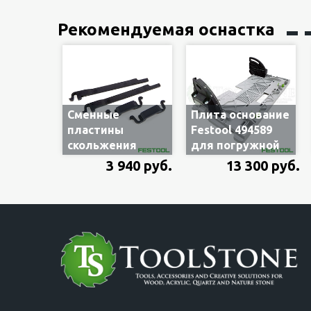
Loc, без шины
Рекомендуемая оснастка
Сменные
Плита основание
пластины
Festool 494589
скольжения
для погружной
Festool 494588 по
пилы TS 55 EBQ и
3 940 руб.
13 300 руб.
шине для
TS 55 Q, в сборе
плиты-
основания
погружной пилы
Festool TS55, 2
комплекта