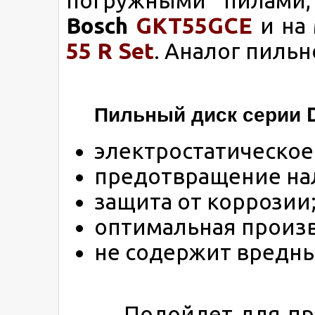
погружными пилами
Bosch
GKT55GCE
и на
55 R Set
. Аналог пиль
Пильный диск серии D
электростатическое
предотвращение на
защита от коррозии
оптимальная произ
не содержит вредны
Подойдет для продо