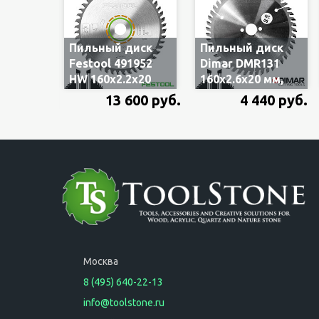
Пильный диск
Пильный диск
Festool 491952
Dimar DMR131
HW 160x2.2x20
160x2.6x20 мм,
мм, W48 косой
W48 косой зуб,
13 600 руб.
4 440 руб.
зуб,
10°,
универсальный
универсальный
по дереву и
по дереву и
фанере, чистый
фанере, чистый
пропил
пропил
Москва
8 (495) 640-22-13
info@toolstone.ru