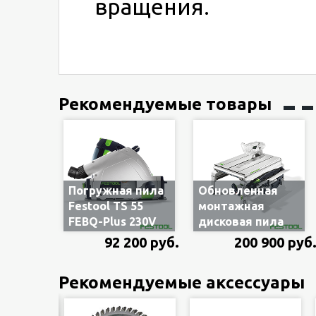
вращения.
Рекомендуемые товары
Погружная пила
Обновленная
Festool TS 55
монтажная
FEBQ-Plus 230V
дисковая пила
561551/576703 в
Festool CS 50
92 200 руб.
200 900 руб
систейнере T-
EBG-FLR PRECISIO
Loc, без шины
574770 с
Рекомендуемые аксессуары
протяжкой,
напольный
вариант без