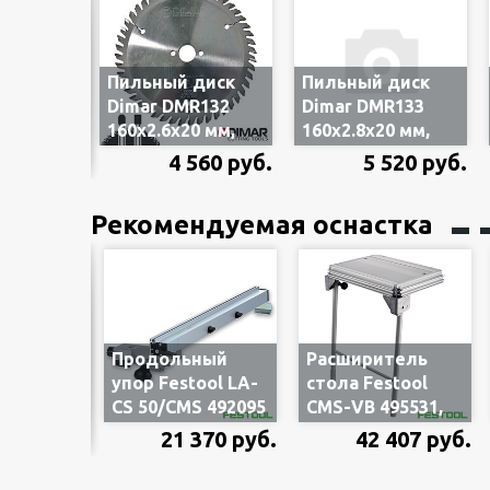
ножек, 1.2 кВт,
диск 190 мм
диск
Пильный диск
Пильный диск
R131
Dimar DMR132
Dimar DMR133
0 мм,
160x2.6x20 мм,
160x2.8x20 мм,
 зуб,
TF48 трапеция,
TF48 трапеция,
440 руб.
4 560 руб.
5 520 руб.
по ЛДСП и
-6°, для
льный
искусственному
алюминиевых
Рекомендуемая оснастка
у и
камню
профилей
чистый
ный
Продольный
Расширитель
йн
упор Festool LA-
стола Festool
CMS-TS
CS 50/CMS 492095
CMS-VB 495531,
93360,
для монтажных
для монтажных
520 руб.
21 370 руб.
42 407 руб.
 без
пил CS 50 и CMS-
пил CS 50 и CMS-
GE
GE