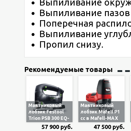
Выпиливание окружн
Выпиливание пазов 
Поперечная распило
Выпиливание углубл
Пропил снизу.
Рекомендуемые товары
Маятниковый
Маятниковый
лобзик Festool
лобзик Mafell P1
Trion PSB 300 EQ-
cc в Mafell-MAX
Plus
917125
57 900 руб.
47 500 руб.
561453/576047, в