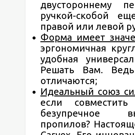
двустороннему п
ручкой-скобой ещ
правой или левой р
Форма имеет знач
эргономичная круг
удобная универсал
Решать Вам. Вед
отличаются;
Идеальный союз
си
если совместит
безупречное в
пропилов? Настоящ
Carvex. Его иннов