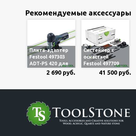
систейнере
Рекомендуемые аксессуары
Плита-адаптер
Систейнер с
Festool 497303
оснасткой
ADT-PS 420 для
Festool 497709
установки
ZH-SYS-PS 420
2 690 руб.
41 500 руб.
лобзика на шину-
для лобзиков
направляющую
PS/PSC/PSB/PSBC
и в систему CMS
400 и 420