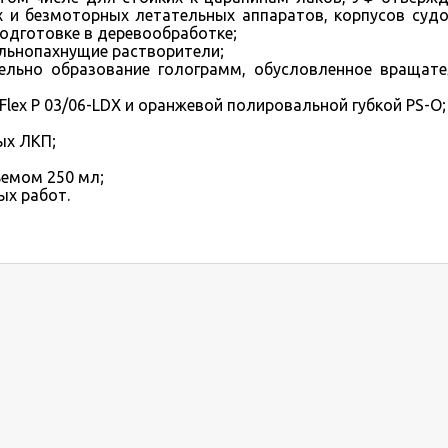
 и безмоторных летательных аппаратов, корпусов судо
одготовке в деревообработке;
ильнопахнущие растворители;
ельно образование голограмм, обусловленное вращат
ex P 03/06-LDX и оранжевой полировальной губкой PS-O;
ых ЛКП;
ъемом 250 мл;
ых работ.