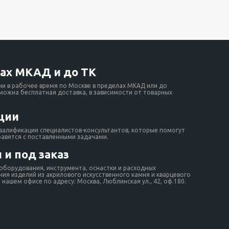
ах МКАД и до ТК
ни в рабочее время по Москве в пределах МКАД или до
зможна бесплатная доставка, в зависимости от товарных
ции
валификации специалистов-консультантов, которые помогут
равятся с поставленными задачами.
 и под заказ
борудования, инструмента, оснастки и расходных
ия изделий из акрилового искусственного камня и кварцевого
нашем офисе по адресу: Москва, Люблинская ул., 42, оф.180.