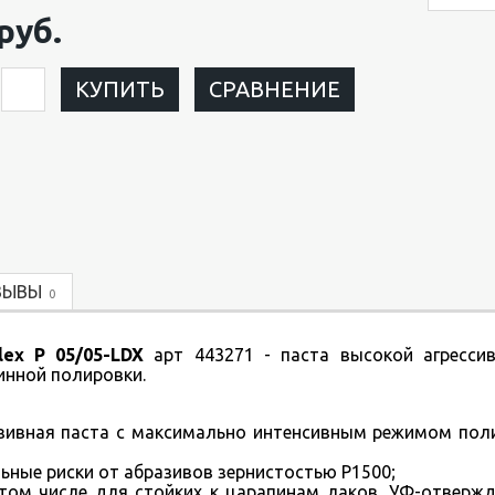
руб.
КУПИТЬ
СРАВНЕНИЕ
ЗЫВЫ
0
ex P 05/05-LDX
арт 443271 - паста высокой агрессив
инной полировки.
зивная паста с максимально интенсивным режимом пол
ные риски от абразивов зернистостью P1500;
том числе для стойких к царапинам лаков, УФ-отверж