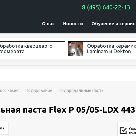
8 (495) 640-22-13
О нас
Новости
Обучение и сервис
бработка кварцевого
Обработка керами
гломерата
Laminam и Dekton
ого камня
Полирование
Полировальные пасты
ная паста Flex P 05/05-LDX 443
 0 )
Скл
поз