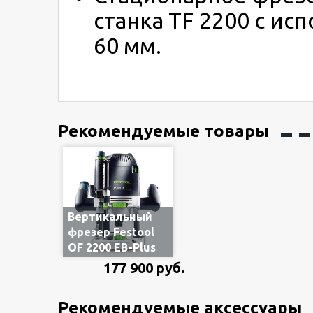
станка TF 2200 с и
60 мм.
Рекомендуемые товары
Вертикальный
фрезер Festool
OF 2200 EB-Plus
574349/576215,
177 900 руб.
2.2 кВт, цанги 8 и
12 мм, в
Рекомендуемые аксессуары
систейнере