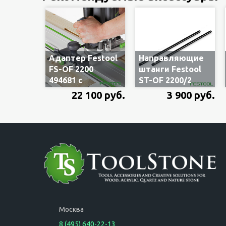
Адаптер Festool
Направляющие
FS-OF 2200
штанги Festool
494681 с
ST-OF 2200/2
системой точной
495247 для
22 100 руб.
3 900 руб.
регулировки для
адаптера FS-OF
установки
2200 и бокового
фрезера OF 2200
упора SA-OF
EB на шину-
2200, 2 шт.
направляющую,
без штанг
Москва
8 (495) 640-22-13