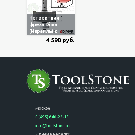
Четвертная
фреза Dimar
(Израиль) с
двойным
4 590 руб.
нижним
подшипником и
сменной
втулкой, Ø
50.8мм, t=15.9 и
19 мм, H=22.5мм,
L=78мм, Z2, S12
(арт.DMR052)
Москва
8 (495) 640-22-13
info@toolstone.ru
5 дней в неделю: