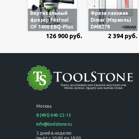
Вертикальный
Фреза пазовая
фрезер Festool
Dimar (Израиль)
OF 1400 EBQ-Plus
DMR278
574341/576207, в
твердосплавная,
126 900 руб.
2 394 руб.
систейнере
d=20 мм, В=32 мм,
L=73 мм, Z2, S12
Москва
8 (495) 640-22-13
info@toolstone.ru
5 дней в неделю:
пн-пт с 10:00 до 18:00