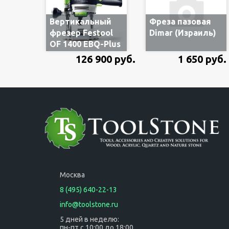
Вертикальный
Фреза пазовая
фрезер Festool
Dimar (Израиль)
OF 1400 EBQ-Plus
574341/576207, в
126 900 руб.
1 650 руб.
систейнере
Москва
8 (495) 640-22-13
info@toolstone.ru
5 дней в неделю:
пн-пт с 10:00 до 18:00