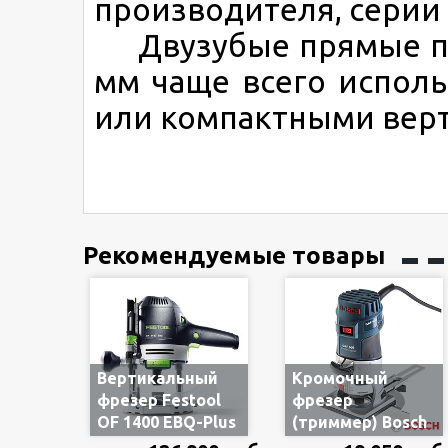
производителя, серии
Двузубые прямые па
мм чаще всего испол
или компактными вер
Рекомендуемые товары
Вертикальный
Кромочный
фрезер Festool
фрезер
OF 1400 EBQ-Plus
(триммер) Bosch
574341/576207, в
GKF 600