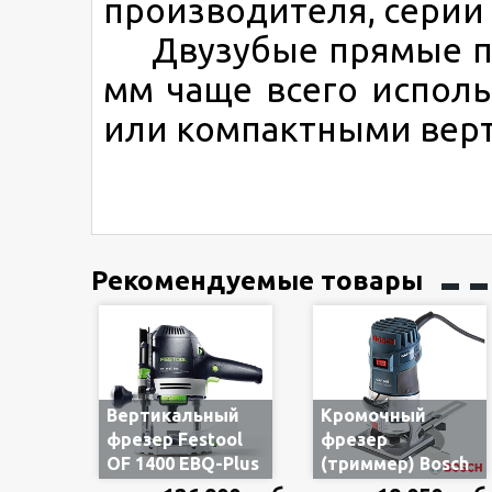
производителя, серии
Двузубые прямые па
мм чаще всего испол
или компактными вер
Рекомендуемые товары
Вертикальный
Кромочный
фрезер Festool
фрезер
OF 1400 EBQ-Plus
(триммер) Bosch
574341/576207, в
GKF 600