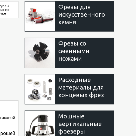
Фрезы для
тупен
вис по
искусственного
очке
камня
Фрезы со
сменными
ножами
Расходные
материалы для
концевых фрез
Мощные
тиковой
вертикальные
фрезеры
орошей