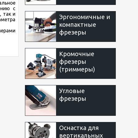
альное
ению с
 так и
Эргономичные и
аметра
компактные
мерами
фрезеры
Кромочные
фрезеры
(триммеры)
Угловые
фрезеры
Оснастка для
вертикальных