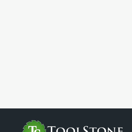
Вт, 6 и 8мм цанга,
в чемодане