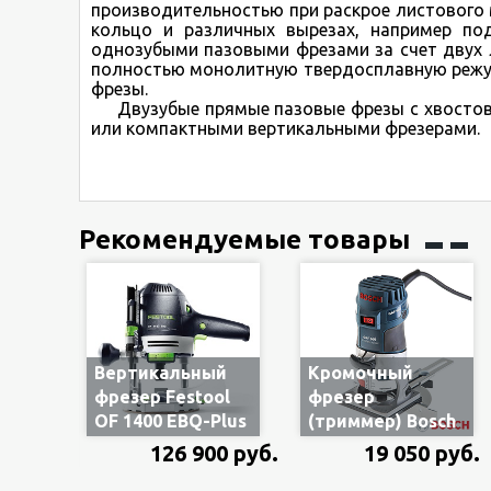
производительностью при раскрое листового 
кольцо и различных вырезах, например по
однозубыми пазовыми фрезами за счет двух л
полностью монолитную твердосплавную режущ
фрезы.
Двузубые прямые пазовые фрезы с хвостов
или компактными вертикальными фрезерами.
Рекомендуемые товары
Вертикальный
Кромочный
фрезер Festool
фрезер
OF 1400 EBQ-Plus
(триммер) Bosch
574341/576207, в
GKF 600
126 900 руб.
19 050 руб.
систейнере
060160A100, 600