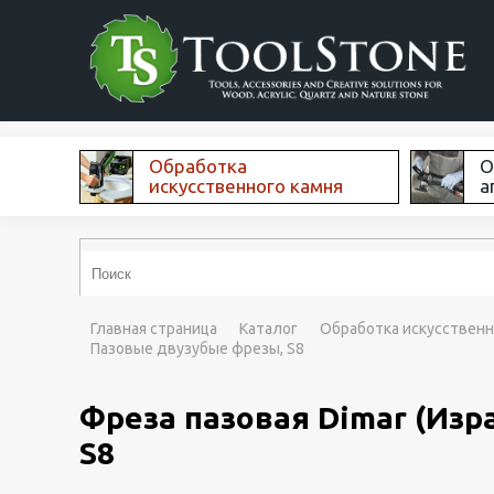
Обработка
О
искусственного камня
а
Главная страница
Каталог
Обработка искусственн
Пазовые двузубые фрезы, S8
Фреза пазовая Dimar (Изра
S8