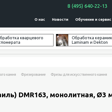
8 (495) 640-22-13
О нас
Новости
Обучение и сервис
бработка кварцевого
Обработка керами
гломерата
Laminam и Dekton
ого камня
Фрезерование
Фрезы для искусственного камня
иль) DMR163, монолитная, Ø3 мм