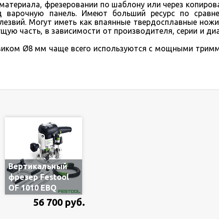
материала, фрезеровании по шаблону или через копиров
д варочную панель. Имеют больший ресурс по сравн
езвий. Могут иметь как впаянные твердосплавные ножи,
ую часть, в зависимости от производителя, серии и ди
иком Ø8 мм чаще всего используются с мощными трим
Вертикальный
фрезер Festool
OF 1010 EBQ
574175, 1.1 кВт,
56 700 руб.
цанга 8 мм, в