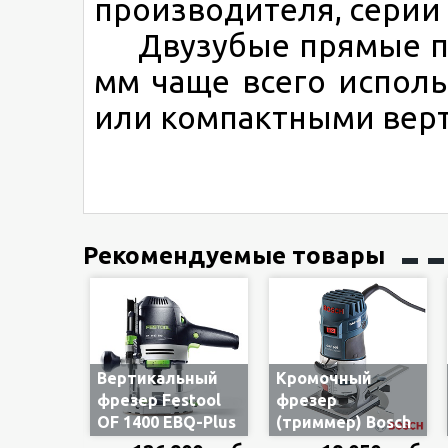
производителя, серии
Двузубые прямые па
мм чаще всего испол
или компактными вер
Рекомендуемые товары
Вертикальный
Кромочный
фрезер Festool
фрезер
OF 1400 EBQ-Plus
(триммер) Bosch
574341/576207, в
GKF 600