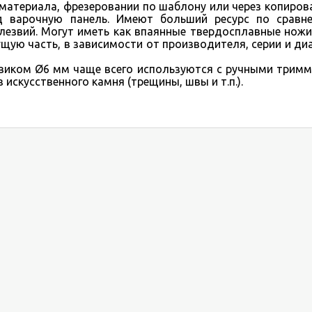
материала, фрезеровании по шаблону или через копиров
д варочную панель. Имеют больший ресурс по сравн
езвий. Могут иметь как впаянные твердосплавные ножи,
ую часть, в зависимости от производителя, серии и ди
ком Ø6 мм чаще всего используются с ручными тримм
искусственного камня (трещины, швы и т.п.).