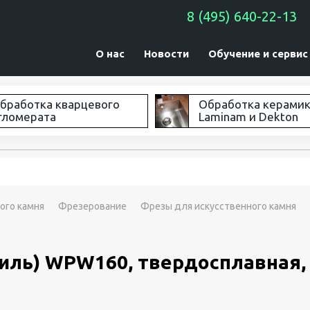
8 (495) 640-22-13
О нас
Новости
Обучение и сервис
бработка кварцевого
Обработка керами
гломерата
Laminam и Dekton
ого камня
Фрезерование
Фрезы для искусственного камня
ль) WPW160, твердосплавная, Ø