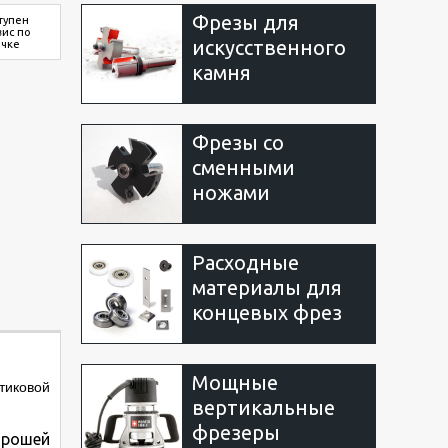
Фрезы для
тупен
вис по
искусственного
очке
камня
Фрезы со
сменными
ножами
Расходные
материалы для
концевых фрез
Мощные
тиковой
вертикальные
фрезеры
орошей