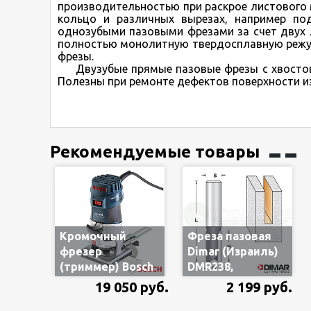
производительностью при раскрое листового 
кольцо и различных вырезах, например по
однозубыми пазовыми фрезами за счет двух л
полностью монолитную твердосплавную режущ
фрезы.
Двузубые прямые пазовые фрезы с хвостови
Полезны при ремонте дефектов поверхности из 
Рекомендуемые товары
Кромочный
Фреза пазовая
фрезер
Dimar (Израиль)
(триммер) Bosch
DMR238,
GKF 600
твердосплавная,
19 050 руб.
2 199 руб.
060160A100, 600
Ø19 мм, H=19 мм,