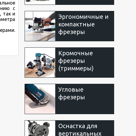
альное
ению с
 так и
Эргономичные и
аметра
компактные
ерами.
фрезеры
Кромочные
фрезеры
(триммеры)
Угловые
фрезеры
Оснастка для
вертикальных