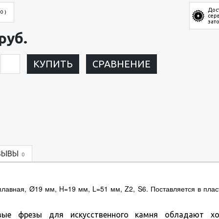
Дос
 0 )
сер
зат
руб.
КУПИТЬ
СРАВНЕНИЕ
ЗЫВЫ
0
ная, Ø19 мм, H=19 мм, L=51 мм, Z2, S6. Поставляется в плас
ые фрезы для искусственного камня обладают х