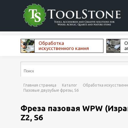
Обработка
О
искусственного камня
а
Главная страница
Каталог
Обработка искусственн
Пазовые двузубые фрезы, S6
Фреза пазовая WPW (Израи
Z2, S6