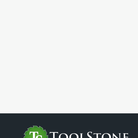
Вт, 6 и 8мм цанга,
Вт, 6 мм цанга, в
в чемодане
коробке