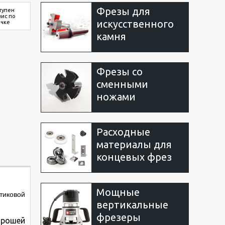
Фрезы для
тупен
вис по
искусственного
очке
камня
Фрезы со
сменными
ножами
Расходные
материалы для
концевых фрез
Мощные
тиковой
вертикальные
фрезеры
орошей