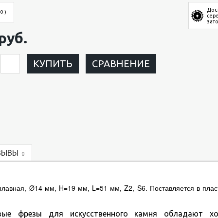
Дос
 0 )
сер
зат
руб.
КУПИТЬ
СРАВНЕНИЕ
ЗЫВЫ
0
вная, Ø14 мм, H=19 мм, L=51 мм, Z2, S6. Поставляется в плас
ые фрезы для искусственного камня обладают х