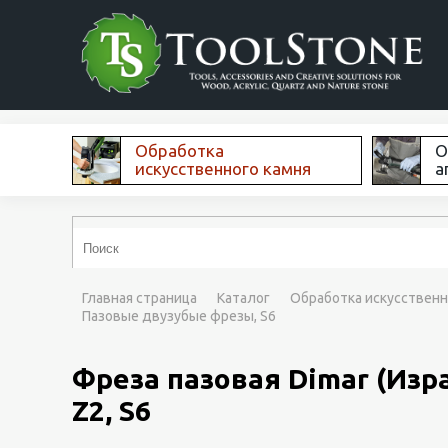
Обработка
О
искусственного камня
а
Главная страница
Каталог
Обработка искусственн
Пазовые двузубые фрезы, S6
Фреза пазовая Dimar (Изр
Z2, S6