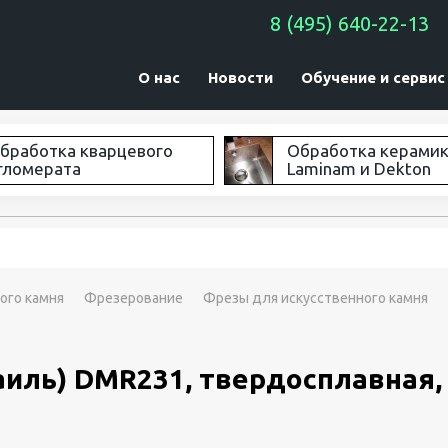
8 (495) 640-22-13
О нас
Новости
Обучение и сервис
бработка кварцевого
Обработка керами
гломерата
Laminam и Dekton
ого камня
Фрезерование
Фрезы для искусственного камня
аиль) DMR231, твердосплавная, 