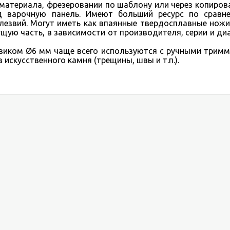
материала, фрезеровании по шаблону или через копиров
д варочную панель. Имеют больший ресурс по сравн
езвий. Могут иметь как впаянные твердосплавные ножи,
ую часть, в зависимости от производителя, серии и ди
ком Ø6 мм чаще всего используются с ручными тримм
искусственного камня (трещины, швы и т.п.).