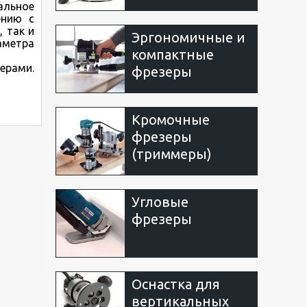
альное
ению с
 так и
Эргономичные и
аметра
компактные
ерами.
фрезеры
Кромочные
фрезеры
(триммеры)
Угловые
фрезеры
Оснастка для
вертикальных