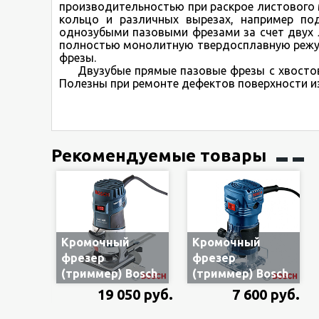
производительностью при раскрое листового 
кольцо и различных вырезах, например по
однозубыми пазовыми фрезами за счет двух л
полностью монолитную твердосплавную режущ
фрезы.
Двузубые прямые пазовые фрезы с хвостови
Полезны при ремонте дефектов поверхности из 
Рекомендуемые товары
Кромочный
Кромочный
фрезер
фрезер
(триммер) Bosch
(триммер) Bosch
GKF 600
GKF 550
19 050 руб.
7 600 руб.
060160A100, 600
06016A0020, 550